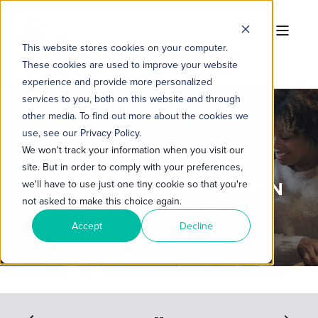
This website stores cookies on your computer.
These cookies are used to improve your website
experience and provide more personalized
services to you, both on this website and through
other media. To find out more about the cookies we
use, see our Privacy Policy.
We won't track your information when you visit our
MICHEL PILET
4-OKT-2018 9:51:00
6 MIN READ
site. But in order to comply with your preferences,
AD-HOC-PLANNING: 7 STAPPEN
we'll have to use just one tiny cookie so that you're
not asked to make this choice again.
OM BETER TE WERK TE GAAN
Accept
Decline