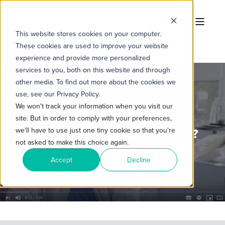
This website stores cookies on your computer.
These cookies are used to improve your website
experience and provide more personalized
services to you, both on this website and through
other media. To find out more about the cookies we
use, see our Privacy Policy.
We won't track your information when you visit our
FEMKE VONK
15-MRT-2019 11:02:00
3 MIN READ
site. But in order to comply with your preferences,
MEER DOEN IN DEZELFDE TIJD?
we'll have to use just one tiny cookie so that you're
not asked to make this choice again.
AUTOMATISEER, BESTEED UIT
OF ‘BATCH’!
Accept
Decline