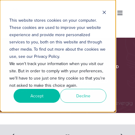
This website stores cookies on your computer.
These cookies are used to improve your website
experience and provide more personalized
services to you, both on this website and through
other media. To find out more about the cookies we
use, see our Privacy Policy.
We won't track your information when you visit our
LISANNE BUISMAN
16-NOV-2017 17:02:24
1 MIN READ
site. But in order to comply with your preferences,
WHAT’S NEW IN DE WERELD
we'll have to use just one tiny cookie so that you're
not asked to make this choice again.
VAN HET FLEXWERKEN?
Accept
Decline