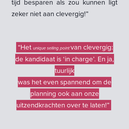
tijd besparen als zou kunnen ligt
zeker niet aan clevergig!”
“Het
van clevergig:
unique selling point
de kandidaat is ‘in charge’. En ja,
tuurlijk
was het even spannend om de
planning ook aan onze
uitzendkrachten over te laten!”