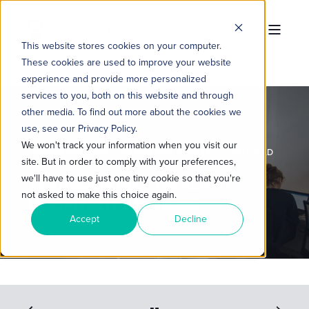
This website stores cookies on your computer.
These cookies are used to improve your website
experience and provide more personalized
services to you, both on this website and through
other media. To find out more about the cookies we
use, see our Privacy Policy.
We won't track your information when you visit our
LISANNE BUISMAN
10-APR-2018 15:49:49
7 MIN READ
site. But in order to comply with your preferences,
TEVREDEN MET DE KLANT:
we'll have to use just one tiny cookie so that you're
not asked to make this choice again.
HOSPITALITY HEROES
Accept
Decline