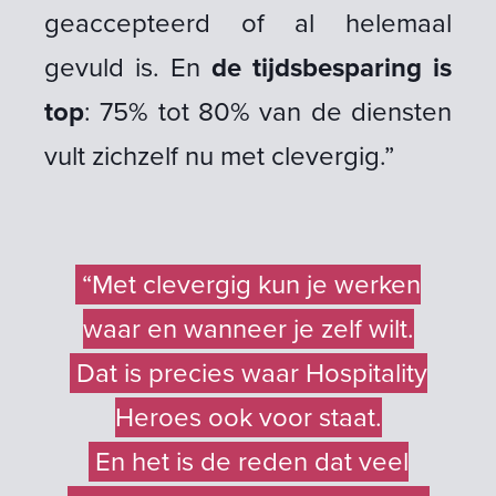
geaccepteerd of al helemaal
gevuld is. En
de tijdsbesparing is
top
: 75% tot 80% van de diensten
vult zichzelf nu met clevergig.”
“Met clevergig kun je werken
waar en wanneer je zelf wilt.
Dat is precies waar Hospitality
Heroes ook voor staat.
En het is de reden dat veel