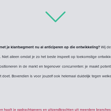
 met je klantsegment nu al anticiperen op die ontwikkeling?
Wij de
n. Niet alleen omdat je zo het beste inspeelt op toekomstige ontwik
positioneren in de markt en tegenover concurrenten: je maakt potent
t
doet. Bovendien is voor jouzelf ook helemaal duidelijk tegen wel
 en haalt je opdrachtgevers en uitzendkrachten uit meerdere branches