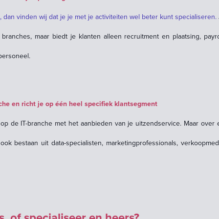
 dan vinden wij dat je je met je activiteiten wel beter kunt specialiseren
.
 branches, maar biedt je klanten alleen recruitment en plaatsing, payro
ersoneel.
che en richt je op één heel specifiek klantsegment
 op de IT-branche met het aanbieden van je uitzendservice. Maar over e
s ook bestaan uit data-specialisten, marketingprofessionals, verkoopme
, of specialiseer en heers?