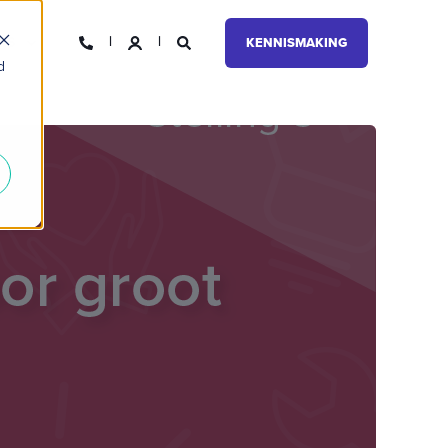
NS
KENNISMAKING
d