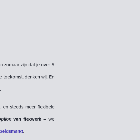
an zomaar zijn dat je over 5
de toekomst, denken wij. En
.
, en steeds meer flexibele
ption
van flexwerk
– we
arbeidsmarkt
.