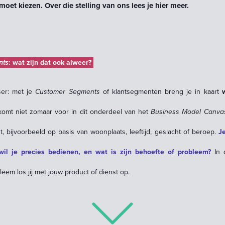
 moet kiezen. Over
die stelling
van ons lees je hier meer.
nts
: wat zijn dat ook alweer?
ser: met je
Customer Segments
of klantsegmenten breng je in kaart
omt niet zomaar voor in dit onderdeel van het
Business Model Canva
, bijvoorbeeld op basis van woonplaats, leeftijd, geslacht of beroep.
Je
wil je precies bedienen, en wat is zijn behoefte of probleem?
In d
leem los jij met jouw product of dienst op.